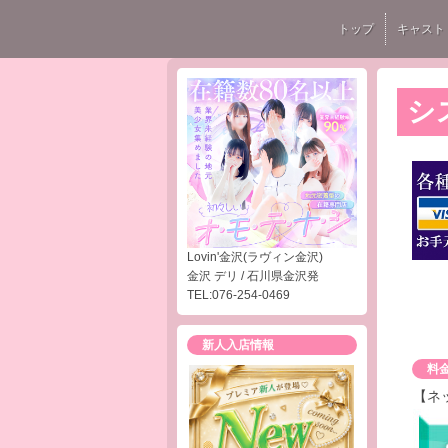
トップ
キャスト
シ
Lovin'金沢(ラヴィン金沢)
金沢 デリ / 石川県金沢発
TEL:076-254-0469
新人入店情報
料
【ネ