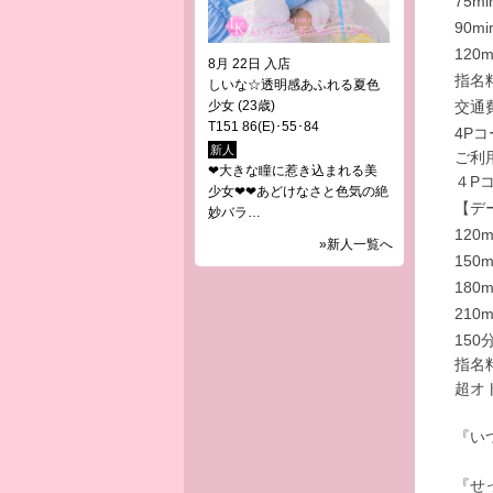
75mi
90mi
120m
8月 22日 入店
指名
しいな☆透明感あふれる夏色
少女
(23歳)
交通
T151 86(E)･55･84
4P
新人
ご利
❤大きな瞳に惹き込まれる美
４P
少女❤❤あどけなさと色気の絶
【デ
妙バラ…
120m
»新人一覧へ
150m
180m
210m
15
指名
超オ
『い
『せ