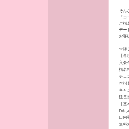
そん
「コ
ご指
デー
お客
☆詳
【各
入会
指名
チェ
本指
キャ
延長3
【基
Dキ
口内
無料