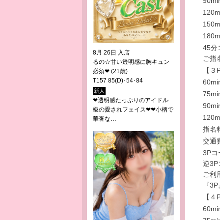
90mi
120m
150m
180m
45
8月 26日 入店
ご指
るの☆甘い透明感に胸キュン
【３
必須❤
(21歳)
T157 85(D)･54･84
60mi
新人
75mi
❤透明感たっぷりのアイドル
90mi
級の愛されフェイス❤❤小柄で
120m
華奢な…
指名
交通
3P
逆3
ご利
『3
【４
60mi