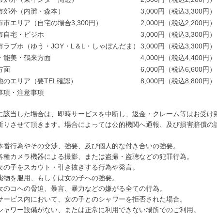
市郊外（内灘・森本）
3,000円（税込3,300円）
市市エリア（自宅の場合3,300円）
2,000円（税込2,200円）
市自宅・ビジホ
3,000円（税込3,300円）
市ラブホ（ゆう・JOY・L＆L・しゃぼんだま）
3,000円（税込3,300円）
・能美・鶴来方面
4,000円（税込4,400円）
方面
6,000円（税込6,600円）
他のエリア（要TEL確認）
8,000円（税込8,800円）
事項・注意事項
に該当した場合は、即時サービスを中断し、返金・クレーム等はお受け
断りさせて頂きます。場合によっては公的機関へ通報、及び損害賠償の
本番行為やその交渉、強要、及び個人的な付き合いの強要。
各種カメラ機器による撮影、または盗撮・盗聴などの犯罪行為。
女の子をスカウト・引き抜きする行為や発言。
薬物を服用、もしくは女の子への強要。
女のコへの脅迫、暴言、暴力などの嫌がる全ての行為。
サービス内において、女の子とのシャワーを拒否された場合。
シャワー設備がない、または正常に利用できない場所でのご利用。