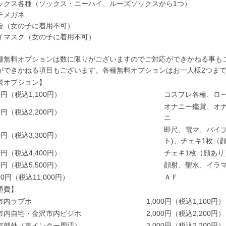
ックス各種（ソックス・ニーハイ、ルーズソックスから1つ）
テメガネ
錠（女の子に着用不可）
イマスク（女の子に着用不可）
種無料オプションは数に限りがございますのでご対応ができかねる事も
ができかねる項目もございます。各種無料オプションはお一人様2つま
料オプション】
00円（税込1,100円）
コスプレ各種、ロ
オナニー鑑賞、オ
00円（税込2,200円）
ニ
即尺、電マ、バイブ
00円（税込3,300円）
ト)、チェキ1枚（
00円（税込4,400円）
チェキ1枚（顔あり
00円（税込5,500円）
顔射、聖水、イラ
000円（税込11,000円）
ＡＦ
通費】
市内ラブホ
1,000円（税込1,100円）
市内自宅・金沢市内ビジホ
2,000円（税込2,200円）
市郊外（東インター周辺）
2,000円（税込2,200円）