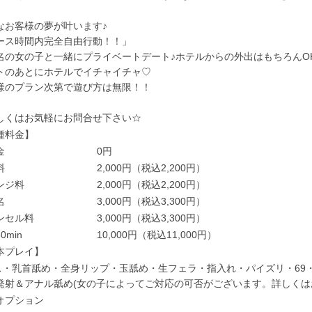
なお客様の夢が叶います♪
ース時間内完全自由行動！！」
名の女の子と一緒にプライベートデート♪ホテルからの外出はもちろんO
トのあとにホテルでイチャイチャ♡
様のプラン次第で遊び方は無限！！
しくはお気軽にお問合せ下さい☆
種料金】
金
0円
料
2,000円（税込2,200円）
ンジ料
2,000円（税込2,200円）
名
3,000円（税込3,300円）
ンセル料
3,000円（税込3,300円）
0min
10,000円（税込11,000円）
本プレイ】
ス・乳首舐め・全身リップ・玉舐め・生フェラ・指入れ・パイズリ・69
発射＆アナル舐め(女の子によってご対応の可否がございます。詳しくは
オプション