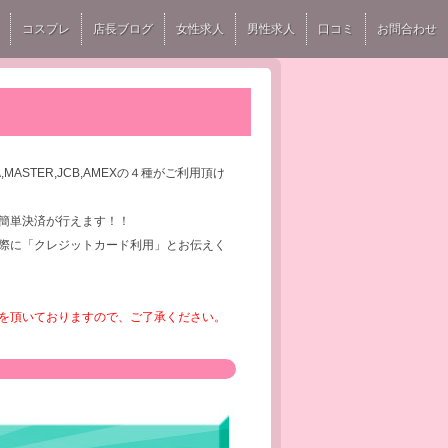
コスプレ
店長ブログ
女性求人
男性求人
口コミ
お問合わせ
ASTER,JCB,AMEXの４種がご利用頂け
簡単決済が行えます！！
際に「クレジットカード利用」とお伝えく
を頂いておりますので、ご了承ください。