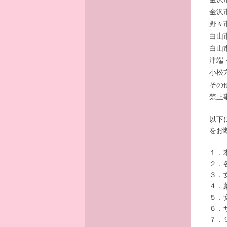
金沢
野々
白山
白山
津端
小松
その
禁止
以下
をお
１．
２．
３．
４．
５．
６．
７．