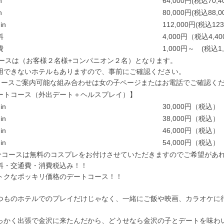
n
64,000円(税込70,4
n
80,000円(税込88,0
in
112,000円(税込123
料
4,000円（税込4,4
費
1,000円～ (税込1
コースは（お客様２名様+コンパニオン２名）となります。
用できないホテルもありますので、事前にご確認ください。
コースご案内可能な組み合わせは女の子ページまたはお電話でご確認く
ートコース（外出デート＋ヘルスプレイ）】
in
30,000円（税込）
in
38,000円（税込）
in
46,000円（税込）
in
54,000円（税込）
0分コースは無料のコスプレをお付けさせていただきますのでご希望があ
料・交通費・消費税込み！！
トクなポッキリ価格のデートコース！！
つものホテルでのプレイだけじゃなく、一緒にご飯や映画、カラオケに
っかく出張で金沢に来たんだから、どうせなら金沢の子とデートを味わ