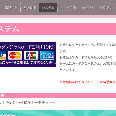
出勤情報
写メ日記
システム
ネット予約
イベント
複数プレイ
ステム
各種クレジットカード払い可能！！VISA,M
ます。
お
電話上でカード情報を伝えるだけの、
お手元にカードをご用意の上、お電話の
ださい！！
※総額料金に１０％のカード決済手数料
金表
ット予約】受付状況を一発チェック！