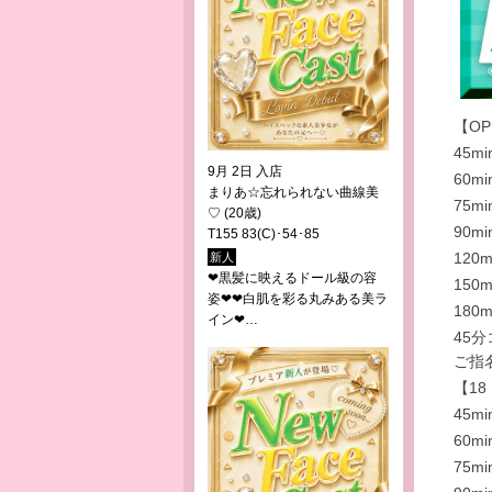
【OP
45mi
9月 2日 入店
60mi
まりあ☆忘れられない曲線美
75mi
♡
(20歳)
90mi
T155 83(C)･54･85
120m
新人
❤黒髪に映えるドール級の容
150m
姿❤❤白肌を彩る丸みある美ラ
180m
イン❤…
45
ご指
【18
45mi
60mi
75mi