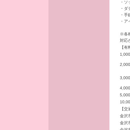
・ソ
・ダ
・手
・ア
※各
対応
【有
1,0
2,0
3,0
4,0
5,0
10,
【交
金沢
金沢
金沢